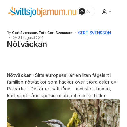
GERT SVENSSON
By
Gert Svensson. Foto Gert Svensson
31 augusti 2016
Nötväckan
Nötväckan
(Sitta europaea) är en liten fågelart i
familjen nötväckor som häckar över stora delar av
Palearktis. Det är en satt fågel, med stort huvud,
kort stjärt, lång spetsig näbb och starka fötter.