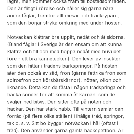
lägre, men kommer också fram till bostadsområden.
Den är flitigt i rörelse och håller sig gärna nära
andra fåglar, framför allt mesar och trädkrypare,
som den börjar stryka omkring med under hösten.
Nötväckan klättrar bra uppåt, nedåt och åt sidorna.
(Bland fåglar i Sverige är den ensam om att kunna
klättra och till och med hoppa nedåt med huvudet
före - ett bra kännetecken). Den lever av insekter
som den hittar i trädens barkspringor. På hösten
äter den också av säd, frön (gärna fettrika frön som
solrosfrön och körsbärskärnor), nötter, ollon och
liknande. Detta kan de fästa i någon trädspringa och
hacka sönder för att komma åt kärnan, som de
sväljer ned bitvis. Den sitter ofta på nöten och
hackar. Den har stark näbb. Till vintern samlar den
förråd (på flera olika ställen) i ihåliga träd, springor,
tak o. s. v. Sitt bo bygger nötväckan i hål (oftast i
träd). Den använder gärna gamla hackspettbon. Är