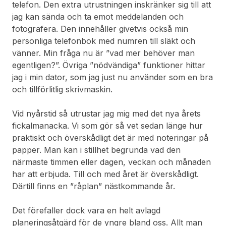
telefon. Den extra utrustningen inskränker sig till att
jag kan sända och ta emot meddelanden och
fotografera. Den innehåller givetvis också min
personliga telefonbok med numren till släkt och
vänner. Min fråga nu är ”vad mer behöver man
egentligen?”. Övriga ”nödvändiga” funktioner hittar
jag i min dator, som jag just nu använder som en bra
och tillförlitlig skrivmaskin.
Vid nyårstid så utrustar jag mig med det nya årets
fickalmanacka. Vi som gör så vet sedan länge hur
praktiskt och överskådligt det är med noteringar på
papper. Man kan i stillhet begrunda vad den
närmaste timmen eller dagen, veckan och månaden
har att erbjuda. Till och med året är överskådligt.
Därtill finns en ”råplan” nästkommande år.
Det förefaller dock vara en helt avlagd
planeringsåtgärd för de yngre bland oss. Allt man