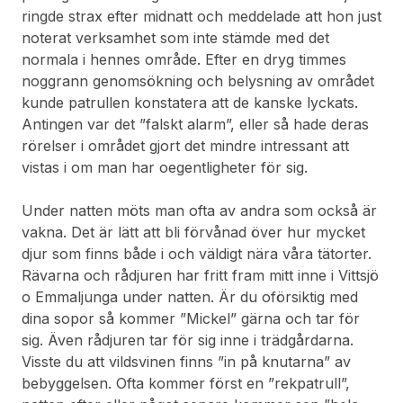
ringde strax efter midnatt och meddelade att hon just
noterat verksamhet som inte stämde med det
normala i hennes område. Efter en dryg timmes
noggrann genomsökning och belysning av området
kunde patrullen konstatera att de kanske lyckats.
Antingen var det ”falskt alarm”, eller så hade deras
rörelser i området gjort det mindre intressant att
vistas i om man har oegentligheter för sig.
Under natten möts man ofta av andra som också är
vakna. Det är lätt att bli förvånad över hur mycket
djur som finns både i och väldigt nära våra tätorter.
Rävarna och rådjuren har fritt fram mitt inne i Vittsjö
o Emmaljunga under natten. Är du oförsiktig med
dina sopor så kommer ”Mickel” gärna och tar för
sig. Även rådjuren tar för sig inne i trädgårdarna.
Visste du att vildsvinen finns ”in på knutarna” av
bebyggelsen. Ofta kommer först en ”rekpatrull”,