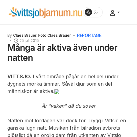
REPORTAGE
By
Claes Brauer. Foto Claes Brauer
25 juli 2015
Många är aktiva även under
natten
VITTSJÖ.
I vårt område pågår en hel del under
dygnets mörka timmar. Såväl djur som en del
människor är aktiva.
Är "vaken" då du sover
Natten mot lördagen var dock för Trygg i Vittsjö en
ganska lugn natt. Musiken från bilradion avbröts
plötsligt då en orolig dam från utkanten av Vittsjö