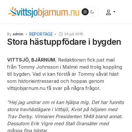
REPORTAGE
By
admin
24 juli 2015
Stora hästuppfödare i bygden
VITTSJÖ, BJÄRNUM.
Redaktionen fick just mail
från Tommy Johnsson i Malmö med trolig koppling
till bygden. Vad vi kan förstå är Tommy såväl häst
som historieintresserad och hoppas genom
vittsjobjarnum.nu få svar på några frågor.
”Hej jag undrar om ni kan hjälpa mig. Det har funnits
stora travhästägare i Vittsjö, Kvist på höjalen med
Trav Derby. Vinnaren Presidenten 1949 bland annat.
Dessutom Erik Vigre med Stall Gransäter med
många fina hästar.