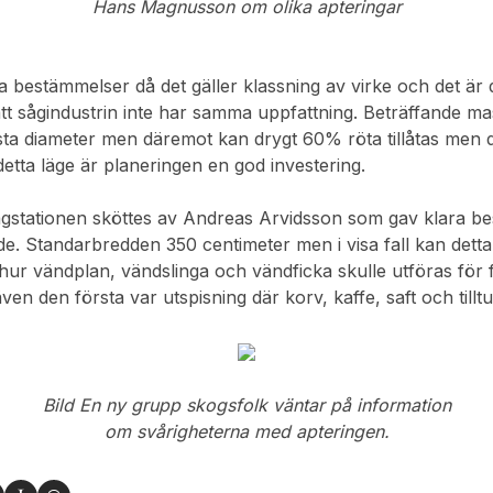
Hans Magnusson om olika apteringar
bestämmelser då det gäller klassning av virke och det är 
tt sågindustrin inte har samma uppfattning. Beträffande ma
ta diameter men däremot kan drygt 60% röta tillåtas men de
detta läge är planeringen en god investering.
ägstationen sköttes av Andreas Arvidsson som gav klara b
e. Standarbredden 350 centimeter men i visa fall kan detta
hur vändplan, vändslinga och vändficka skulle utföras för
ven den första var utspisning där korv, kaffe, saft och till
Bild En ny grupp skogsfolk väntar på information
om svårigheterna med apteringen.