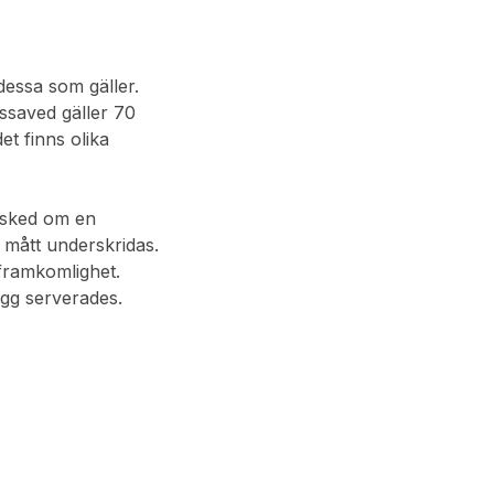
dessa som gäller.
ssaved gäller 70
t finns olika
esked om en
 mått underskridas.
 framkomlighet.
tugg serverades.