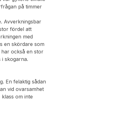
erfrågan på timmer
ke. Avverkningsbar
or fördel att
verkningen med
nns en skördare som
 har också en stor
 i skogarna.
g. En felaktig sådan
 kan vid ovarsamhet
 klass om inte