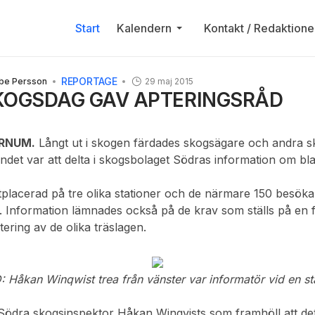
Start
Kalendern
Kontakt / Redaktione
REPORTAGE
bbe Persson
29 maj 2015
KOGSDAG GAV APTERINGSRÅD
RNUM.
Långt ut i skogen färdades skogsägare och andra 
ndet var att delta i skogsbolaget Södras information om bl
placerad på tre olika stationer och de närmare 150 besökar
 Information lämnades också på de krav som ställs på en f
tering av de olika träslagen.
: Håkan Winqwist trea från vänster var informatör vid en st
Södra skogsinspektor Håkan Winqvists som framhöll att det v