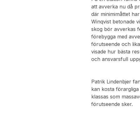
att avverka nu då pr
där minimimåttet har 
Winqvist betonade vi
skog bör avverkas f
förebygga med avver
förutseende och lika
visade hur bästa res
och ansvarsfull uppg
Patrik Lindenbjer fa
kan kosta förargliga
klassas som massaved
förutseende sker.