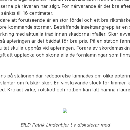
iserna på råvaran har stigit. För närvarande är det bra eft
sänkts till 16 centimeter.
dare att förutseende är en stor fördel och ett bra riktmär
öre kommande stormar. Beträffande insektsangrepp är en st
kning med aktuella träd innan skadorna infaller. Sker av
så apteringen är det bäddat för bra pris. På en station fa
ultat skulle uppnås vid apteringen. Förare av skördemaskin
ift att upptäcka och skona alla de fornlämningar som finns
nns på stationen där redogörelse lämnades om olika apterin
 slantar om felskär sker. En vinstgivande stock för timmer
. Krokigt virke, rotskott och rotben kan lätt hamna i lägre
BILD Patrik Lindenbjer t v diskuterar med