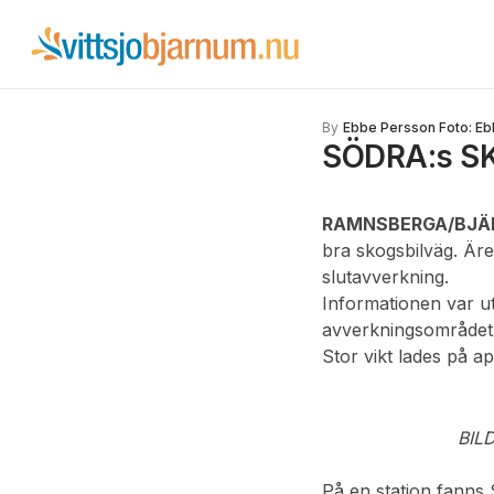
By
Ebbe Persson Foto: E
SÖDRA:s S
RAMNSBERGA/BJÄ
bra skogsbilväg. Äre
slutavverkning.
Informationen var ut
avverkningsområdet.
Stor vikt lades på ap
BILD
På en station fanns 