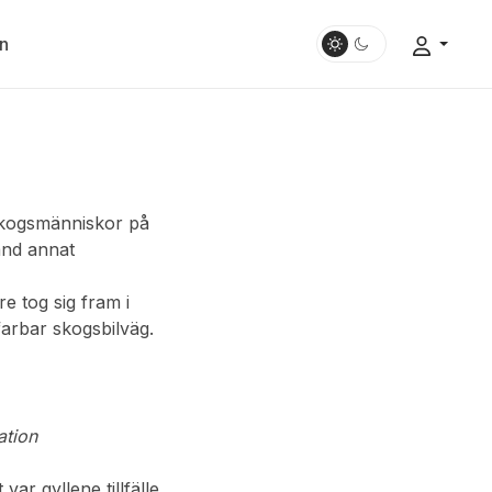
n
skogsmänniskor på
and annat
e tog sig fram i
arbar skogsbilväg.
ation
ar gyllene tillfälle