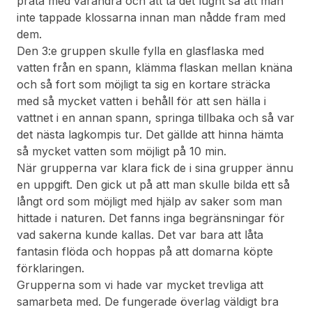
prata med varandra och att ta det lugnt så att man
inte tappade klossarna innan man nådde fram med
dem.
Den 3:e gruppen skulle fylla en glasflaska med
vatten från en spann, klämma flaskan mellan knäna
och så fort som möjligt ta sig en kortare sträcka
med så mycket vatten i behåll för att sen hälla i
vattnet i en annan spann, springa tillbaka och så var
det nästa lagkompis tur. Det gällde att hinna hämta
så mycket vatten som möjligt på 10 min.
När grupperna var klara fick de i sina grupper ännu
en uppgift. Den gick ut på att man skulle bilda ett så
långt ord som möjligt med hjälp av saker som man
hittade i naturen. Det fanns inga begränsningar för
vad sakerna kunde kallas. Det var bara att låta
fantasin flöda och hoppas på att domarna köpte
förklaringen.
Grupperna som vi hade var mycket trevliga att
samarbeta med. De fungerade överlag väldigt bra