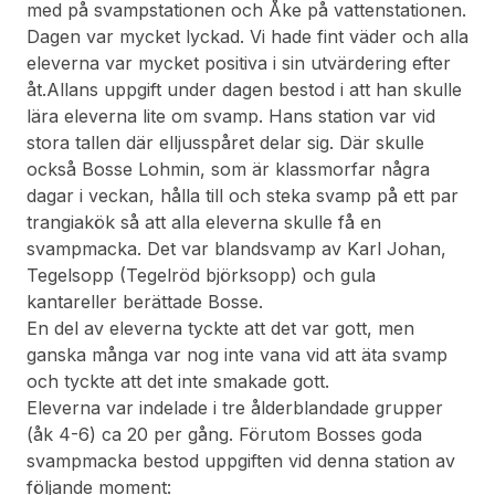
med på svampstationen och Åke på vattenstationen.
Dagen var mycket lyckad. Vi hade fint väder och alla
eleverna var mycket positiva i sin utvärdering efter
åt.Allans uppgift under dagen bestod i att han skulle
lära eleverna lite om svamp. Hans station var vid
stora tallen där elljusspåret delar sig. Där skulle
också Bosse Lohmin, som är klassmorfar några
dagar i veckan, hålla till och steka svamp på ett par
trangiakök så att alla eleverna skulle få en
svampmacka. Det var blandsvamp av Karl Johan,
Tegelsopp (Tegelröd björksopp) och gula
kantareller berättade Bosse.
En del av eleverna tyckte att det var gott, men
ganska många var nog inte vana vid att äta svamp
och tyckte att det inte smakade gott.
Eleverna var indelade i tre ålderblandade grupper
(åk 4-6) ca 20 per gång. Förutom Bosses goda
svampmacka bestod uppgiften vid denna station av
följande moment: