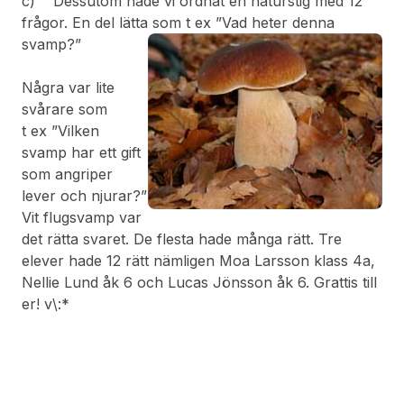
c) Dessutom hade vi ordnat en naturstig med 12
frågor. En del lätta som t ex ”Vad heter denna
svamp?”
Några var lite
svårare som
t ex ”Vilken
svamp har ett gift
som angriper
lever och njurar?”
Vit flugsvamp var
det rätta svaret. De flesta hade många rätt. Tre
elever hade 12 rätt nämligen Moa Larsson klass 4a,
Nellie Lund åk 6 och Lucas Jönsson åk 6. Grattis till
er! v\:*