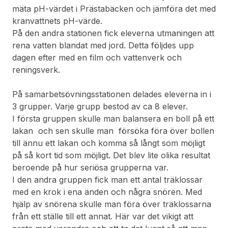
mäta pH-värdet i Prästabäcken och jämföra det med
kranvattnets pH-värde.
På den andra stationen fick eleverna utmaningen att
rena vatten blandat med jord. Detta följdes upp
dagen efter med en film och vattenverk och
reningsverk.
På samarbetsövningsstationen delades eleverna in i
3 grupper. Varje grupp bestod av ca 8 elever.
I första gruppen skulle man balansera en boll på ett
lakan och sen skulle man försöka föra över bollen
till ännu ett lakan och komma så långt som möjligt
på så kort tid som möjligt. Det blev lite olika resultat
beroende på hur seriösa grupperna var.
I den andra gruppen fick man ett antal träklossar
med en krok i ena änden och några snören. Med
hjälp av snörena skulle man föra över träklossarna
från ett ställe till ett annat. Här var det vikigt att