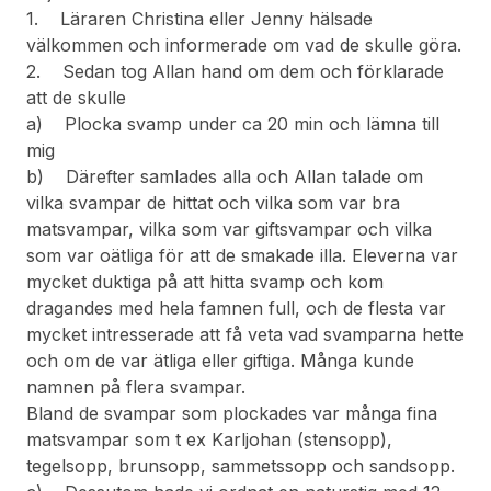
1. Läraren Christina eller Jenny hälsade
välkommen och informerade om vad de skulle göra.
2. Sedan tog Allan hand om dem och förklarade
att de skulle
a) Plocka svamp under ca 20 min och lämna till
mig
b) Därefter samlades alla och Allan talade om
vilka svampar de hittat och vilka som var bra
matsvampar, vilka som var giftsvampar och vilka
som var oätliga för att de smakade illa. Eleverna var
mycket duktiga på att hitta svamp och kom
dragandes med hela famnen full, och de flesta var
mycket intresserade att få veta vad svamparna hette
och om de var ätliga eller giftiga. Många kunde
namnen på flera svampar.
Bland de svampar som plockades var många fina
matsvampar som t ex Karljohan (stensopp),
tegelsopp, brunsopp, sammetssopp och sandsopp.