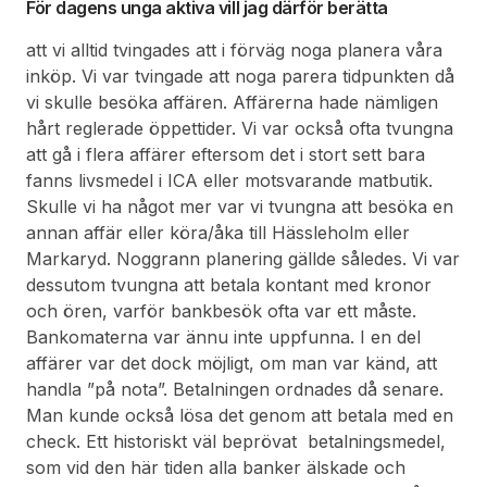
För dagens unga aktiva vill jag därför berätta
att vi alltid tvingades att i förväg noga planera våra
inköp. Vi var tvingade att noga parera tidpunkten då
vi skulle besöka affären. Affärerna hade nämligen
hårt reglerade öppettider. Vi var också ofta tvungna
att gå i flera affärer eftersom det i stort sett bara
fanns livsmedel i ICA eller motsvarande matbutik.
Skulle vi ha något mer var vi tvungna att besöka en
annan affär eller köra/åka till Hässleholm eller
Markaryd. Noggrann planering gällde således. Vi var
dessutom tvungna att betala kontant med kronor
och ören, varför bankbesök ofta var ett måste.
Bankomaterna var ännu inte uppfunna. I en del
affärer var det dock möjligt, om man var känd, att
handla ”på nota”. Betalningen ordnades då senare.
Man kunde också lösa det genom att betala med en
check. Ett historiskt väl beprövat betalningsmedel,
som vid den här tiden alla banker älskade och