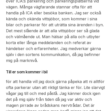
över ICA:s parkering och parkeringsplatserna vid
vägen. Många vägfarande stannar ofta för att
handla på ICA eller besöka banken. Jag ser också
kända och okända vittsjöbor, som kommer i sina
bilar och parkerar för att uträtta sina ärenden i byn.
Det mest slående är att alla vittsjöbor ser så glada
och välmående ut. Man hälsar på alla och utbyter
korta eller långa meddelanden och referat av
händelser och erfarenheter. Jag medverkar gärna
själv i den sortens kommunikation, då jag befinner
mig på marknivå.
Till er som kommer i bil
för att handla vill jag dock gärna påpeka att ni alltför
ofta parkerar utan att riktigt tänka er för. Lite slarvigt
vågar jag till och med påstå. Jag känner dock igen
det på mig själv från tiden då jag var aktiv och
magen pirrade av brådskans nervtrådar. Det är