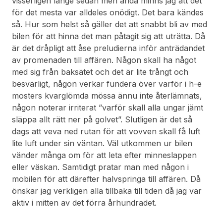
visserligen länge sedan men ändå minns jag att det
för det mesta var alldeles onödigt. Det bara kändes
så. Hur som helst så gäller det att snabbt bli av med
bilen för att hinna det man påtagit sig att uträtta. Då
är det dråpligt att åse preludierna inför anträdandet
av promenaden till affären. Någon skall ha något
med sig från baksätet och det är lite trångt och
besvärligt, någon verkar fundera över varför i h-e
mosters kvarglömda mössa ännu inte återlämnats,
någon noterar irriterat ”varför skall alla ungar jämt
släppa allt rätt ner på golvet”. Slutligen är det så
dags att veva ned rutan för att vovven skall få luft
lite luft under sin väntan. Väl utkommen ur bilen
vänder många om för att leta efter minneslappen
eller väskan. Samtidigt pratar man med någon i
mobilen för att därefter halvspringa till affären. Då
önskar jag verkligen alla tillbaka till tiden då jag var
aktiv i mitten av det förra århundradet.