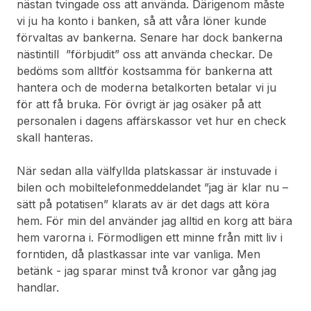
nästan tvingade oss att använda. Därigenom måste
vi ju ha konto i banken, så att våra löner kunde
förvaltas av bankerna. Senare har dock bankerna
nästintill ”förbjudit” oss att använda checkar. De
bedöms som alltför kostsamma för bankerna att
hantera och de moderna betalkorten betalar vi ju
för att få bruka. För övrigt är jag osäker på att
personalen i dagens affärskassor vet hur en check
skall hanteras.
När sedan alla välfyllda platskassar är instuvade i
bilen och mobiltelefonmeddelandet ”jag är klar nu –
sätt på potatisen” klarats av är det dags att köra
hem. För min del använder jag alltid en korg att bära
hem varorna i. Förmodligen ett minne från mitt liv i
forntiden, då plastkassar inte var vanliga. Men
betänk - jag sparar minst två kronor var gång jag
handlar.