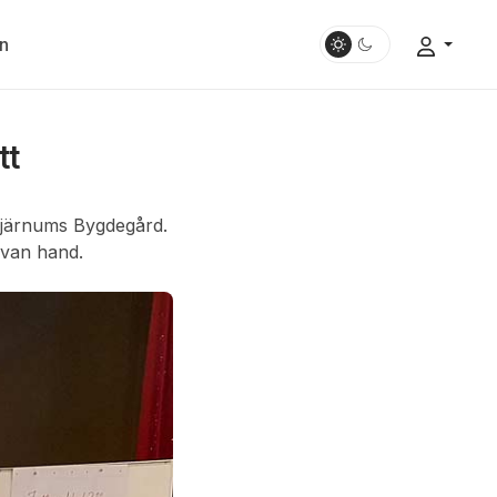
n
tt
Bjärnums Bygdegård.
 van hand.