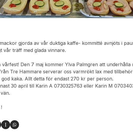
mackor gjorda av vår duktiga kaffe- kommitté avnjöts i paus
t vår träff med glada vinnare.
a vårfest! Den 7 maj kommer Ylva Palmgren att underhålla
a från Tre Hammare serverar oss varmrökt lax med tillbehör
god kaka. Allt detta för endast 270 kr per person.
ast 30 april till Karin A 0730325763 eller Karin M 07034
 vän.
!