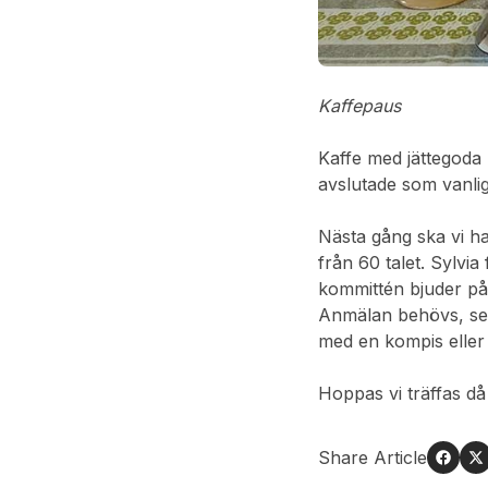
Kaffepaus
Kaffe med jättegoda 
avslutade som vanlig
Nästa gång ska vi h
från 60 talet. Sylvi
kommittén bjuder på 
Anmälan behövs, sen
med en kompis eller
Hoppas vi träffas då 
Share Article