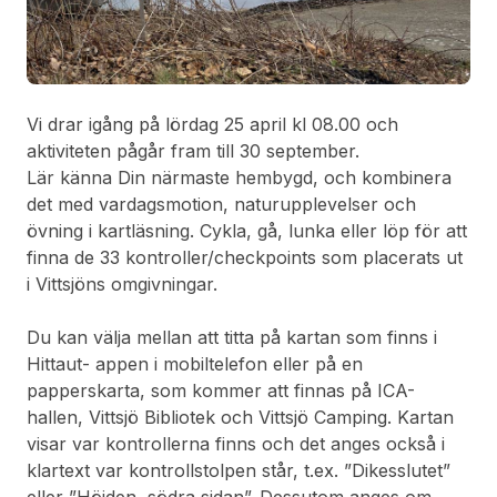
Vi drar igång på lördag 25 april kl 08.00 och
aktiviteten pågår fram till 30 september.
Lär känna Din närmaste hembygd, och kombinera
det med vardagsmotion, naturupplevelser och
övning i kartläsning. Cykla, gå, lunka eller löp för att
finna de 33 kontroller/checkpoints som placerats ut
i Vittsjöns omgivningar.
Du kan välja mellan att titta på kartan som finns i
Hittaut- appen i mobiltelefon eller på en
papperskarta, som kommer att finnas på ICA-
hallen, Vittsjö Bibliotek och Vittsjö Camping. Kartan
visar var kontrollerna finns och det anges också i
klartext var kontrollstolpen står, t.ex. ”Dikesslutet”
eller ”Höjden, södra sidan”. Dessutom anges om