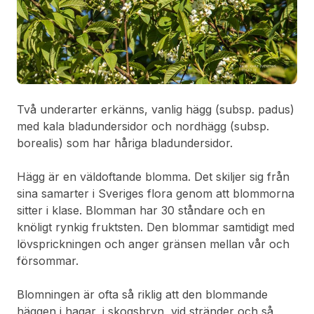
Två underarter erkänns, vanlig hägg (subsp. padus)
med kala bladundersidor och nordhägg (subsp.
borealis) som har håriga bladundersidor.
Hägg är en väldoftande blomma. Det skiljer sig från
sina samarter i Sveriges flora genom att blommorna
sitter i klase. Blomman har 30 ståndare och en
knöligt rynkig fruktsten. Den blommar samtidigt med
lövsprickningen och anger gränsen mellan vår och
försommar.
Blomningen är ofta så riklig att den blommande
häggen i hagar, i skogsbryn, vid stränder och så