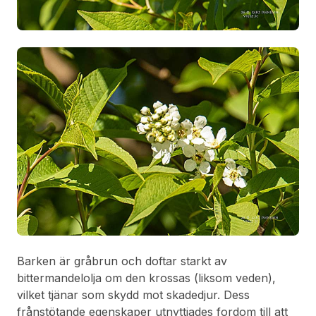
Barken är gråbrun och doftar starkt av
bittermandelolja om den krossas (liksom veden),
vilket tjänar som skydd mot skadedjur. Dess
frånstötande egenskaper utnyttjades fordom till att