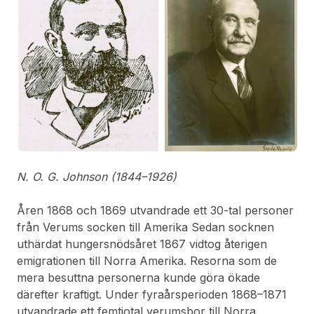
N. O. G. Johnson (1844–1926)
Åren 1868 och 1869 utvandrade ett 30-tal personer
från Verums socken till Amerika Sedan socknen
uthärdat hungersnödsåret 1867 vidtog återigen
emigrationen till Norra Amerika. Resorna som de
mera besuttna personerna kunde göra ökade
därefter kraftigt. Under fyraårsperioden 1868–1871
utvandrade ett femtiotal verumsbor till Norra