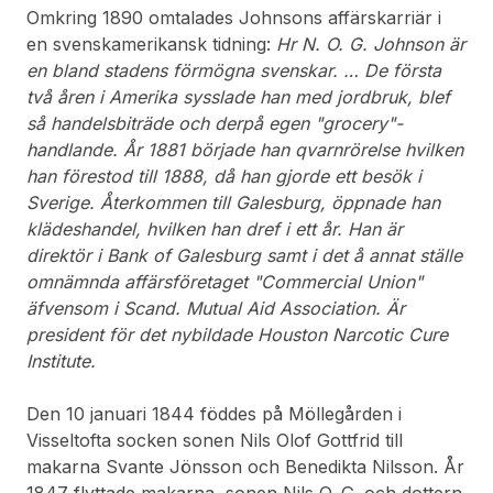
Omkring 1890 omtalades Johnsons affärskarriär i
en svenskamerikansk tidning:
Hr N. O. G. Johnson är
en bland stadens förmögna svenskar. … De första
två åren i Amerika sysslade han med jordbruk, blef
så handelsbiträde och derpå egen "grocery"-
handlande. År 1881 började han qvarnrörelse hvilken
han förestod till 1888, då han gjorde ett besök i
Sverige. Återkommen till Galesburg, öppnade han
klädeshandel, hvilken han dref i ett år. Han är
direktör i Bank of Galesburg samt i det å annat ställe
omnämnda affärsföretaget "Commercial Union"
äfvensom i Scand. Mutual Aid Association. Är
president för det nybildade Houston Narcotic Cure
Institute.
Den 10 januari 1844 föddes på Möllegården i
Visseltofta socken sonen Nils Olof Gottfrid till
makarna Svante Jönsson och Benedikta Nilsson. År
1847 flyttade makarna, sonen Nils O. G. och dottern