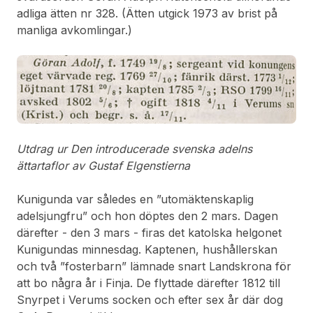
adliga ätten nr 328. (Ätten utgick 1973 av brist på
manliga avkomlingar.)
Utdrag ur Den introducerade svenska adelns
ättartaflor av Gustaf Elgenstierna
Kunigunda var således en ”utomäktenskaplig
adelsjungfru” och hon döptes den 2 mars. Dagen
därefter - den 3 mars - firas det katolska helgonet
Kunigundas minnesdag. Kaptenen, hushållerskan
och två ”fosterbarn” lämnade snart Landskrona för
att bo några år i Finja. De flyttade därefter 1812 till
Snyrpet i Verums socken och efter sex år där dog