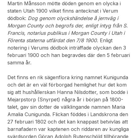
Martin Månsson mötte döden genom en olycka i
staten Utah 1900 vilket finns antecknat i Verum
dödbok:
Dog genom olyckshändelse å jernväg i
Morgan County och begrofs der, enligt intyg från S.
Francis, notarius publikus i Morgan County i Utah i
Förenta staterna utfärdat den 7/8 1900.
Enligt
notering i Verums dödbok inträffade olyckan den 3
februari 1900 och han begravdes där den 5 februari
samma år.
Det finns en rik sägenflora kring namnet Kunigunda
och det är en väl förborgad hemlighet hur det kom
sig att hushållerskan Hanna Nilsdotter, som bodde i
Mejarpstorp (Snyrpet) några år i början på 1800-
talet, gav sin dotter de välklingande namnen Maria
Amalia Cunigunda. Flickan föddes i Landskrona den
27 februari 1802 och det kan knappast betvivlas att
barnafadern var kaptenen och riddaren av kungliga
svärdsorden Göran Adolph Rutenschöld tillhörande