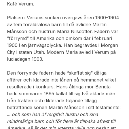
Kafé Verum.
Platsen i Verums socken övergavs åren 1900–1904
av fem föräldralösa barn till då avlidne Martin
Månsson och hustrun Maria Nilsdotter. Fadern var
”förrymd” till Amerika och omkom där i februari
1900 i en järnvägsolycka. Han begravdes i Morgan
City i staten Utah. Modern Maria avled i Verum på
luciadagen 1903.
Den förrymde fadern hade ”skaffat sig” dåliga
affärer och klarade inte lånen på hemmanet vilket
resulterade i konkurs. Hans åldriga mor Bengta
hade sommaren 1895 kallat till sig två aktade män
från trakten och dikterade följande tillägg
beträffande sonen Martin Månsson i sitt testamente:
...
och som han öfvergifvit hustru och sina
mindreåriga barn och för flere år tillbaka afrest till
Amerika, så är det min yttersta villja och beslut att