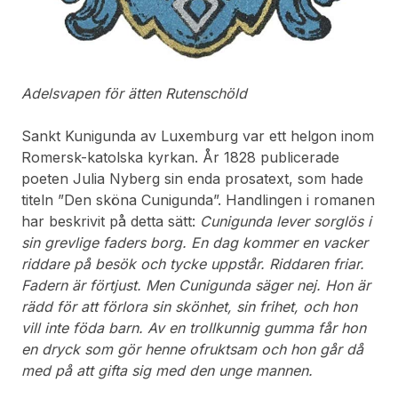
Adelsvapen för ätten Rutenschöld
Sankt Kunigunda av Luxemburg var ett helgon inom
Romersk-katolska kyrkan. År 1828 publicerade
poeten Julia Nyberg sin enda prosatext, som hade
titeln ”Den sköna Cunigunda”. Handlingen i romanen
har beskrivit på detta sätt:
Cunigunda lever sorglös i
sin grevlige faders borg. En dag kommer en vacker
riddare på besök och tycke uppstår. Riddaren friar.
Fadern är förtjust. Men Cunigunda säger nej. Hon är
rädd för att förlora sin skönhet, sin frihet, och hon
vill inte föda barn. Av en trollkunnig gumma får hon
en dryck som gör henne ofruktsam och hon går då
med på att gifta sig med den unge mannen.