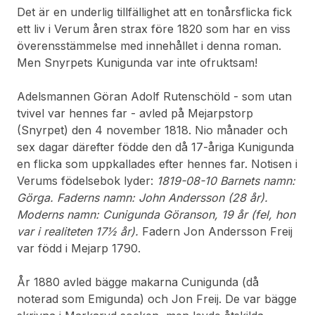
Det är en underlig tillfällighet att en tonårsflicka fick
ett liv i Verum åren strax före 1820 som har en viss
överensstämmelse med innehållet i denna roman.
Men Snyrpets Kunigunda var inte ofruktsam!
Adelsmannen Göran Adolf Rutenschöld - som utan
tvivel var hennes far - avled på Mejarpstorp
(Snyrpet) den 4 november 1818. Nio månader och
sex dagar därefter födde den då 17-åriga Kunigunda
en flicka som uppkallades efter hennes far. Notisen i
Verums födelsebok lyder:
1819-08-10 Barnets namn:
Görga. Faderns namn: John Andersson (28 år).
Moderns namn: Cunigunda Göranson, 19 år (fel, hon
var i realiteten 17½ år).
Fadern Jon Andersson Freij
var född i Mejarp 1790.
År 1880 avled bägge makarna Cunigunda (då
noterad som Emigunda) och Jon Freij. De var bägge