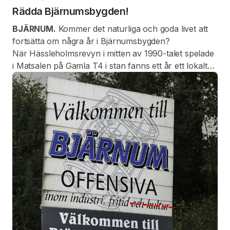
Rädda Bjärnumsbygden!
BJÄRNUM.
Kommer det naturliga och goda livet att
fortsätta om några år i Bjärnumsbygden?
När Hässleholmsrevyn i mitten av 1990-talet spelade
i Matsalen på Gamla T4 i stan fanns ett år ett lokalt
skämt om att det en gång funnits något som hette
”Bjärnum”.