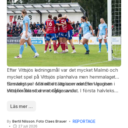
Efter Vittsjös ledningsmål var det mycket Malmö och
mycket spel på Vittsjös planhalva men hemmalagets
försvarsspel och alltid rättplacerade Elin Vaughan i
Samtidigt var Malmö ett lag som matchen igenom
Vittsjömålet stod emot glänsande.
stod för bland annat dåliga avslut. I första halvleks
slutminut var Sofie Rewucha mycket, mycket nära att
ge hemmalaget ytterligare ett mål, men nicken gled
Läs mer …
just över ribban.
REPORTAGE
By
Bertil Nilsson. Foto Claes Brauer
27 juli 2026