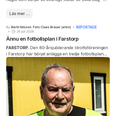
där bland annat Casinorevyn sticker ut - samt skilda
upplevelser.
Läs mer …
REPORTAGE
By
Bertil Nilsson. Foto Claes Brauer (arkiv)
26 juli 2026
Ännu en fotbollsplan i Farstorp
FARSTORP.
Den 80-årsjubilerande Idrottsföreningen
i Farstorp har börjat anlägga en tredje fotbollsplan
vid klubbens starkt upprustade idrottsanläggning mitt
i byn. Det handlar om en konstgräsplan.