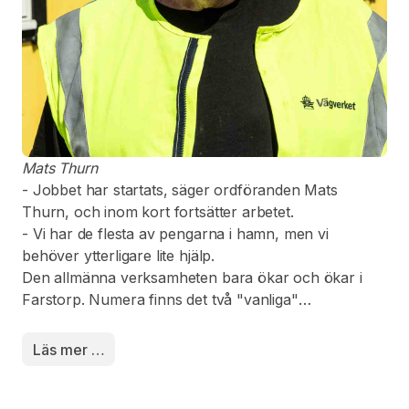
Mats Thurn
- Jobbet har startats, säger ordföranden Mats
Thurn, och inom kort fortsätter arbetet.
- Vi har de flesta av pengarna i hamn, men vi
behöver ytterligare lite hjälp.
Den allmänna verksamheten bara ökar och ökar i
Farstorp. Numera finns det två "vanliga"
fotbollsplaner, en blivande med konstgräs, ett
utegym, en multilarena och en lekplats. Dessutom
Läs mer …
har i år nya byggnader uppförts vid den anrika
idrottsplatsen, snett emot Farstorps skola.