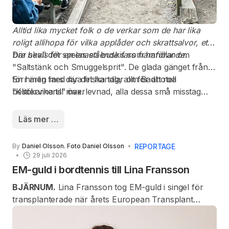
Alltid lika mycket folk o de verkar som de har lika
roligt allihopa för vilka applåder och skrattsalvor, ett
bra bevis för en enastående fars framförande.
Där skall det spelas en buskis som handlar om
"Saltstänk och Smuggelsprit". De glada gänget från
förr men med nya friska tag, allt för att roa
En härlig fars där det handlar om Badhotell
besökarna till max.
”Klittervikens” överlevnad, alla dessa små misstag
med dubbelbokning med likvaka. Samtidigt som en
last smuggel skall lastas om just på hotellet.
Läs mer …
REPORTAGE
By
Daniel Olsson. Foto Daniel Olsson
29 juli 2026
EM-guld i bordtennis till Lina Fransson
BJÄRNUM.
Lina Fransson tog EM-guld i singel för
transplanterade när årets European Transplant
Games avgjordes i nederländska Arnhem. Till vardags
spelar hon i Bjärnums BTK som Portalen tidigare