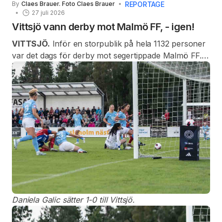
REPORTAGE
By
Claes Brauer. Foto Claes Brauer
27 juli 2026
Vittsjö vann derby mot Malmö FF, - igen!
VITTSJÖ.
Inför en storpublik på hela 1132 personer
var det dags för derby mot segertippade Malmö FF.
Vittsjö-tjejerna ville annat och i den tjugonde minuten
var det Daniela Galic som satte ledningsmålet för
hemmalaget, (absolut inte självmål av MFF). Genom
en enorm kämpainsats försvarsmässigt från hela
Vittsjölaget blev 1-0 även slutresultatet. Visst bidrog
även den stora publiken.
Daniela Galic sätter 1-0 till Vittsjö.