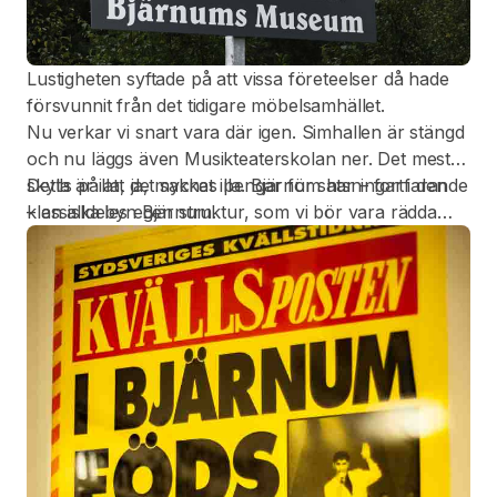
Lustigheten syftade på att vissa företeelser då hade
försvunnit från det tidigare möbelsamhället.
Nu verkar vi snart vara där igen. Simhallen är stängd
och nu läggs även Musikteaterskolan ner. Det mesta
skylls på att det saknas pengar för satsningar i den
Detta är illa, ja, mycket illa. Bjärnum har – fortfarande
klassiska byn Bjärnum.
– en alldeles egen struktur, som vi bör vara rädda
om!