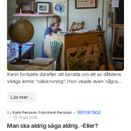
upp”. Så startade ofta en skoldag förr i tiden, mindes
säkert flera av åhörarna.
Karin fortsatte därefter att berätta om ett av dåtidens
viktiga ämne ”välskrivning”. Hon visade även några
hjälpmedel för undervisning i skrivkonsten som
användes förr i tiden. Att skriva med bläck var inte
Läs mer …
alltid så lätt, det blev ibland fläckar på skrivpappret
och då kunde ”läskpapper” ibland vara räddningen.
REPORTAGE
By
Karin Persson. Foto Karin Persson
Flera av de äldre åhörarna kände igen sig i det som
13 juli 2026
Karin mycket levande berättade om.
Man ska aldrig säga aldrig. -Eller?