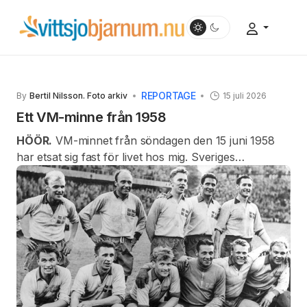
REPORTAGE
By
Bertil Nilsson. Foto arkiv
15 juli 2026
Ett VM-minne från 1958
HÖÖR.
VM-minnet från söndagen den 15 juni 1958
har etsat sig fast för livet hos mig. Sveriges
fotbollsmatch, för 68 år sedan, mot Wales på
Råsunda i Solna, är nämligen alldeles speciell enligt
mitt sätt att se.