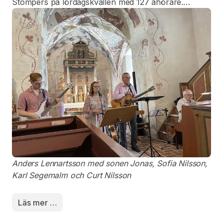
Stompers på lördagskvällen med 127 åhörare.
Därnäst kom bygdens egen kvintett: Anders
Lennartsson med sonen Jonas, Sofia Nilsson, Karl
Segemalm och Curt Nilsson, med ett 80-tal i
publiken.
Anders Lennartsson med sonen Jonas, Sofia Nilsson,
Karl Segemalm och Curt Nilsson
Läs mer …