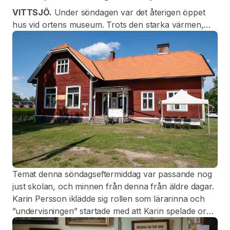
VITTSJÖ.
Under söndagen var det återigen öppet
hus vid ortens museum. Trots den starka värmen,
med temperatur på drygt 25 grader, var det ett
tjugotal personer som kom till den före detta skolan
vid Verumsvägen, en byggnad som numera förvaltas
av Wittsjö hembygdsförening.
Temat denna söndagseftermiddag var passande nog
just skolan, och minnen från denna från äldre dagar.
Karin Persson iklädde sig rollen som lärarinna och
”undervisningen” startade med att Karin spelade orgel
och tillsammans sjöng man ”Din klara sol går åter