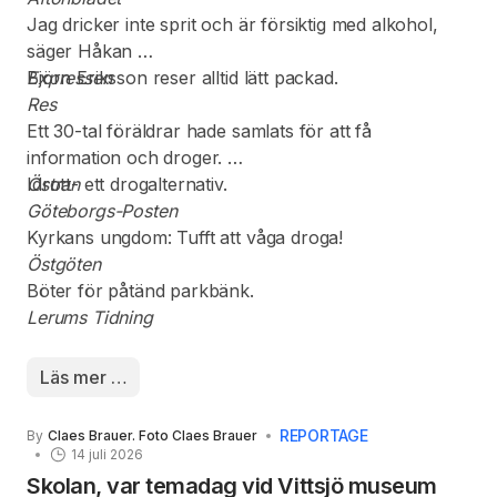
Jag dricker inte sprit och är försiktig med alkohol,
säger Håkan
Expressen
Björn Eriksson reser alltid lätt packad.
Res
Ett 30-tal föräldrar hade samlats för att få
information och droger.
Östran
Idrott- ett drogalternativ.
Göteborgs-Posten
Kyrkans ungdom: Tufft att våga droga!
Östgöten
Böter för påtänd parkbänk.
Lerums Tidning
Läs mer …
REPORTAGE
By
Claes Brauer. Foto Claes Brauer
14 juli 2026
Skolan, var temadag vid Vittsjö museum