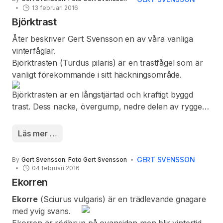
strykfåglar.
13 februari 2016
Björktrast
Åter beskriver Gert Svensson en av våra vanliga
vinterfåglar.
Björktrasten (Turdus pilaris) är en trastfågel som är
vanligt förekommande i sitt häckningsområde.
Björktrasten är en långstjärtad och kraftigt byggd
trast. Dess nacke, övergump, nedre delen av ryggen,
huvudets ovansida och kroppssidorna är askgrå.
Skuldrorna och övre delen av ryggen är
Läs mer …
kastanjebruna och de undre vingtäckarna är vita.
Buk och undergump är vit och den är kraftigt vattrad
GERT SVENSSON
By
Gert Svensson. Foto Gert Svensson
med pilspetsformade fläckar på kroppssidorna under
04 februari 2016
vingarna. Bröstet är orangebeige och också vattrad
Ekorren
med längsgående mörka streck. Den har ett ljust
Ekorre
(Sciurus vulgaris) är en trädlevande gnagare
ögonbrynsstreck, är mörkfärgad mellan ögat och
med yvig svans.
näbben som är gulorange med en grå näbbspets och