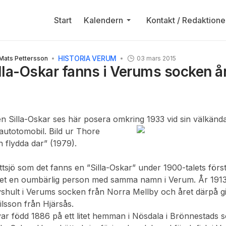
Start
Kalendern
Kontakt / Redaktione
HISTORIA VERUM
 Mats Pettersson
03 mars 2015
lla-Oskar fanns i Verums socken å
Silla-Oskar ses här posera omkring 1933 vid sin välkända -
autotomobil.
Bild ur Thore
 flydda dar” (1979).
ittsjö som det fanns en ”Silla-Oskar” under 1900-talets först
alet en oumbärlig person med samma namn i Verum. År 1913 
avshult i Verums socken från Norra Mellby och året därpå gi
ilsson från Hjärsås.
ar född 1886 på ett litet hemman i Nösdala i Brönnestads 