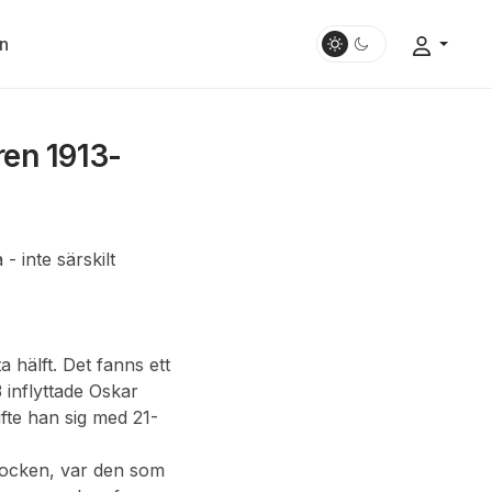
n
ren 1913-
 inte särskilt
a hälft. Det fanns ett
inflyttade Oskar
fte han sig med 21-
socken, var den som