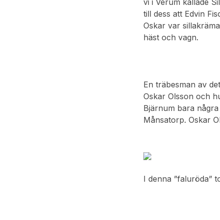
vi i Verum kallade S
till dess att Edvin 
Oskar var sillakräma
häst och vagn.
En träbesman av dett
Oskar Olsson och hu
Bjärnum bara några 
Månsatorp. Oskar Ol
I denna ”faluröda” 