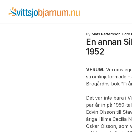
By
Mats Pettersson. Foto
En annan Si
1952
VERUM.
Verums egen 
strömlinjeformade - 
Brogårdhs bok ”Från
Det var inte bara i V
par år in på 1950-t
Edvin Olsson till St
åriga Hilma Cecilia N
Oskar Olsson, som v