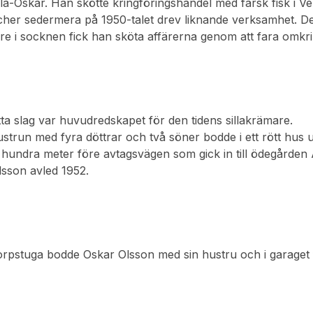
illa-Oskar. Han skötte kringföringshandel med färsk fisk i
Fischer sedermera på 1950-talet drev liknande verksamhet. 
re i socknen fick han sköta affärerna genom att fara omkri
a slag var huvudredskapet för den tidens sillakrämare.
strun med fyra döttrar och två söner bodde i ett rött hus
hundra meter före avtagsvägen som gick in till ödegården 
sson avled 1952.
torpstuga bodde Oskar Olsson med sin hustru och i garaget