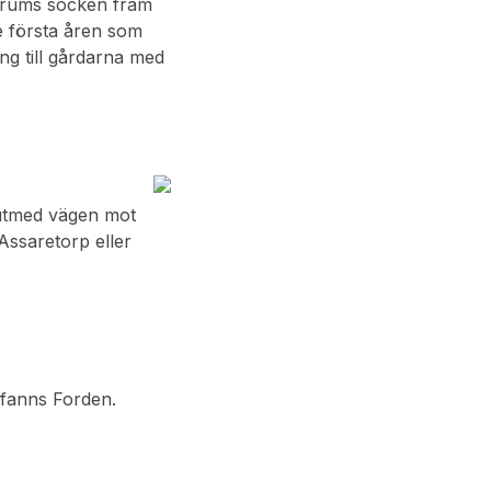
 Verums socken fram
De första åren som
ng till gårdarna med
 utmed vägen mot
Assaretorp eller
 fanns Forden.