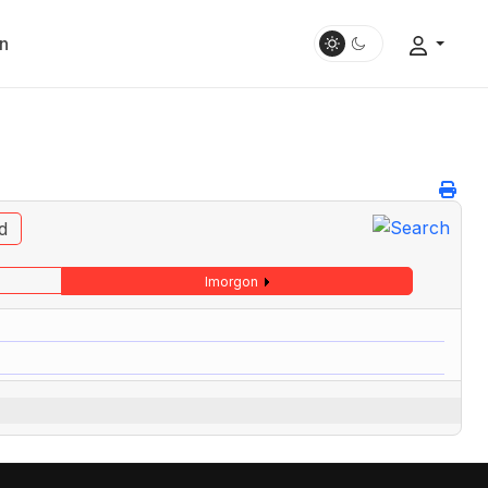
n
d
Imorgon