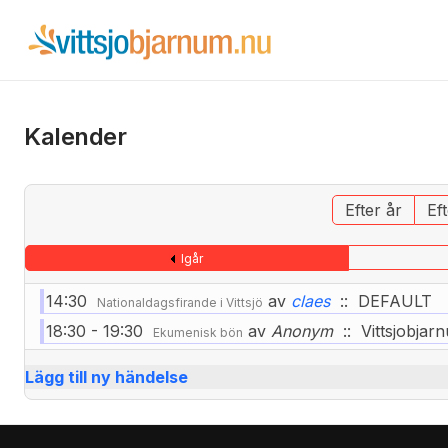
Kalender
Efter år
Ef
Igår
14:30
av
claes
:: DEFAULT
Nationaldagsfirande i Vittsjö
18:30 - 19:30
av
Anonym
:: Vittsjobjar
Ekumenisk bön
Lägg till ny händelse