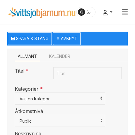
SPARA & STÄNG
AVBRYT
ALLMÄNT
KALENDER
Titel
*
Kategorier
*
Select a Category to filter list
Välj en kategori
Åtkomstnivå
Public
Beskrivning