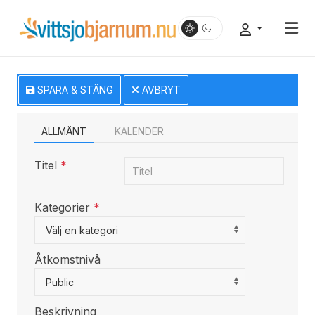
SPARA & STÄNG
AVBRYT
ALLMÄNT
KALENDER
Titel
*
Kategorier
*
Select a Category to filter list
Välj en kategori
Åtkomstnivå
Public
Beskrivning