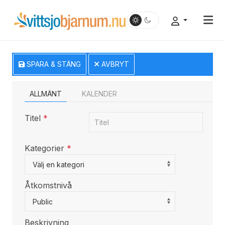
SPARA & STÄNG
AVBRYT
ALLMÄNT
KALENDER
Titel
*
Kategorier
*
Select a Category to filter list
Välj en kategori
Åtkomstnivå
Public
Beskrivning