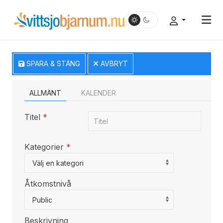
SPARA & STÄNG
AVBRYT
ALLMÄNT
KALENDER
Titel
*
Kategorier
*
Select a Category to filter list
Välj en kategori
Åtkomstnivå
Public
Beskrivning