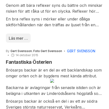
det är mörkt.
Persson & Söner hade stoppmöbelverkstad.
Genom att bära reflexer syns du bättre och minskar
risken för att råka ut för en olycka. Reflexer hör
inte bara hemma på mörka landsvägar. I stadstrafik
En bra reflex syns i mörker eller under dåliga
är det ännu viktigare att bära reflex, trots
siktförhållanden när den träffas av ljuset från en
neonskyltar och gatlyktor. De flesta olyckor med
strålkastare på en bil. Det beror på att reflexerna
gående sker i tättbebyggda områden med
återkastar det starka skenet från strålkastaren.
Läs mer …
gatubelysning.
GERT SVENSSON
By
Gert Svensson. Foto Gert Svensson
14 oktober 2015
Fantastiska Österlen
Brösarps backar är en del av ett backlandskap som
omger orten och är bygdens mest kända attribut.
Backarna är avlagringar från senaste istiden och är
belägna i utkanten av Linderödsåsens högplatå som
här krackelerar ut i Hanöbukten. De är kalkhaltiga
Brösarps backar är också en del i av ett av södra
och består främst av mo och sand. Området är känt
Sveriges största naturreservat, Verkeåns