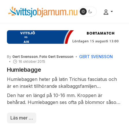
GERT SVENSSON
By
Gert Svensson. Foto Gert Svensson
16 oktober 2015
Humlebagge
Humlebaggen heter på latin Trichius fasciatus och
är en insekt tillhörande skalbaggsfamiljen
bladhorningar.
Den har en längd på 10-16 mm. Kroppen är
behårad. Humlebaggen ses ofta på blommor såsom
älgört, vildros, tistlar och flockblommiga växter där
den äter pollen. Som larv lever den i murket trä,
Läs mer …
ofta i björk.