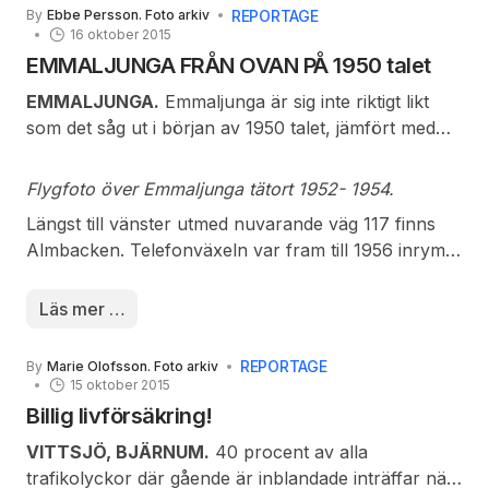
REPORTAGE
By
Ebbe Persson. Foto arkiv
16 oktober 2015
EMMALJUNGA FRÅN OVAN PÅ 1950 talet
EMMALJUNGA.
Emmaljunga är sig inte riktigt likt
som det såg ut i början av 1950 talet, jämfört med
dagens vy. Flygfotot är exponerat i början av 50
talet och en beskrivning av ”ströget” genom byn
Flygfoto över Emmaljunga tätort 1952- 1954.
skulle få följande utseende.
Längst till vänster utmed nuvarande väg 117 finns
Almbacken. Telefonväxeln var fram till 1956 inrymd
i fastigheten till höger om Almbacken, Filip Persson
fastighet. Den plana ytan i korsningen där nu Emma
Läs mer …
Ljung har sin plats kan vid noggrann studie skymta
en minigolfbana. Konsum hade sin butik som första
REPORTAGE
By
Marie Olofsson. Foto arkiv
hus på vänstra sidan. Mitt emot på högra sidan hade
15 oktober 2015
Klang och senare Einar Karlsson sin charkuteributik.
Billig livförsäkring!
På vänster sida fanns Helbergs café följt av Roséns
VITTSJÖ, BJÄRNUM.
40 procent av alla
lanthandel och lagerlokal. Mellan dessa byggnader
trafikolyckor där gående är inblandade inträffar när
fanns en väg mot en större byggnad där Janne