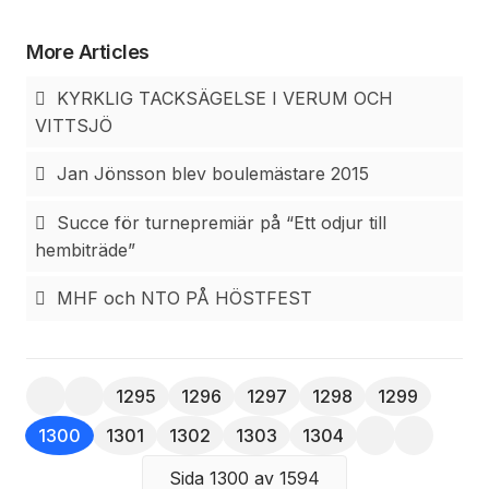
skulden. (I dag skulle det kanske kallas
samhällstjänst!).
More Articles
Sannolikt var det Botilda Jönsson i Mörkhult som
var den drivande kraften för bildandet av en
KYRKLIG TACKSÄGELSE I VERUM OCH
syförening. Hon hade god hjälp av lärarinnan Karin
VITTSJÖ
Bengtsson. De första åren var Botildas broder
Jacob Lindhé auktionsropare. Under de gångna
Jan Jönsson blev boulemästare 2015
åren har det varit flera olika utropare.
Vid syföreningens början och några årtionden
Succe för turnepremiär på “Ett odjur till
framåt var medlemsantalet omkring 20 kvinnor.
hembiträde”
Landsbygdens avfolkning och stigande ålderskurva
MHF och NTO PÅ HÖSTFEST
är orsaken till minskat antal aktiva i föreningen.
1295
1296
1297
1298
1299
1300
1301
1302
1303
1304
Sida 1300 av 1594