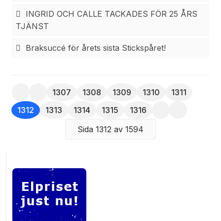
INGRID OCH CALLE TACKADES FÖR 25 ÅRS
Platsen är Hässleholmsvägen 11 i Vittsjö och
TJÄNST
sammankomsten startar klockan 16.
Braksuccé för årets sista Stickspåret!
1307
1308
1309
1310
1311
1312
1313
1314
1315
1316
Sida 1312 av 1594