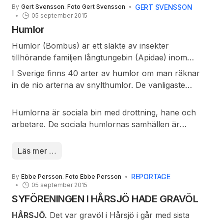
Raka Spåret där det spelades på perrong,
GERT SVENSSON
By
Gert Svensson. Foto Gert Svensson
godsmagasin och tågvagnar. När se sistnämnda
05 september 2015
försvann flyttades stämman tillbaka till Wittsjöskog. I
Humlor
år blir det alltså ny lokal både för arrangörer och
Humlor (Bombus) är ett släkte av insekter
besökare. Vi hoppas att alla kommer att trivas lika
tillhörande familjen långtungebin (Apidae) inom
bra på medborgarhuset.
överfamiljenbin (Apoidea).
I Sverige finns 40 arter av humlor om man räknar
in de nio arterna av snylthumlor. De vanligaste
arterna i Sverige är ljus jordhumla (tidigare kallad
lundhumla), hushumla, ljunghumla,
Humlorna är sociala bin med drottning, hane och
ängshumla,trädgårdshumla och åkerhumla.
arbetare. De sociala humlornas samhällen är
vanligen ettåriga. I tropikerna kan emellertid
blandade (delvis fleråriga) samhällsstrukturer
Läs mer …
förekomma. Den övervintrande, befruktade honan
bygger på våren ett bo, som ofta utgörs av ett
REPORTAGE
By
Ebbe Persson. Foto Ebbe Persson
övergivet mus- eller sorkbo, men som, beroende på
05 september 2015
art, kan anläggas på många olika platser. Honan
SYFÖRENINGEN I HÅRSJÖ HADE GRAVÖL
fodrar ofta boet med gräs eller mossa. I detta
HÅRSJÖ.
Det var gravöl i Hårsjö i går med sista
bygger hon en stor vaxcell, där hon lägger sina ägg