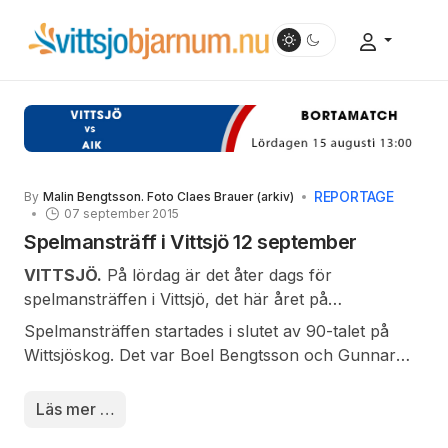
REPORTAGE
By
Malin Bengtsson. Foto Claes Brauer (arkiv)
07 september 2015
Spelmansträff i Vittsjö 12 september
VITTSJÖ.
På lördag är det åter dags för
spelmansträffen i Vittsjö, det här året på
Medborgarhuset. Anledningen till den sena flytten är
Spelmansträffen startades i slutet av 90-talet på
ägarbyte och renovering på Wittsjöskog, så vi
Wittsjöskog. Det var Boel Bengtsson och Gunnar
arrangörer är glada över att medborgarhuset var
Olofsson med spelkamrater som drog igång det och
ledigt.
sedan har jag (Malin) och Marie blivit engagerade i
Läs mer …
evenemanget. Under några år höll stämman till på