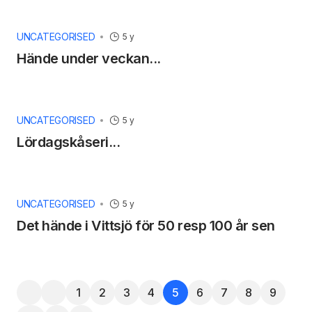
UNCATEGORISED
5 y
Hände under veckan...
UNCATEGORISED
5 y
Lördagskåseri...
UNCATEGORISED
5 y
Det hände i Vittsjö för 50 resp 100 år sen
1
2
3
4
5
6
7
8
9