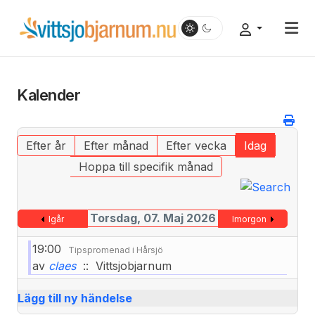
Kalender
Efter år
Efter månad
Efter vecka
Idag
Hoppa till specifik månad
Torsdag, 07. Maj 2026
Igår
Imorgon
19:00
Tipspromenad i Hårsjö
av
claes
:: Vittsjobjarnum
Lägg till ny händelse