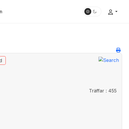
n
d
Träffar
: 455