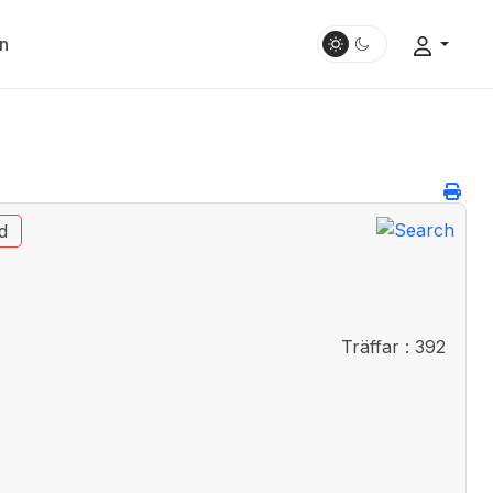
n
d
Träffar
: 392