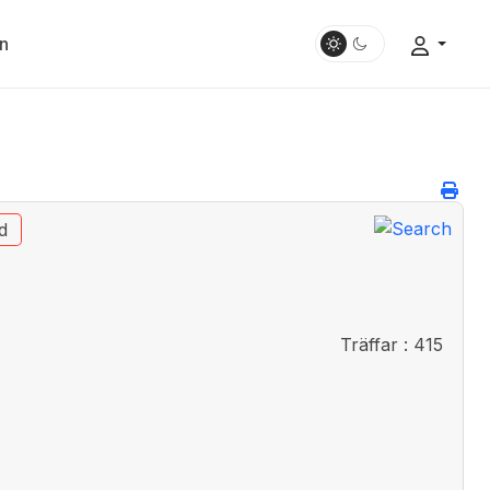
n
d
Träffar
: 415