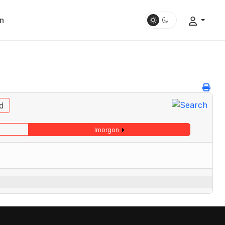
n
d
Imorgon