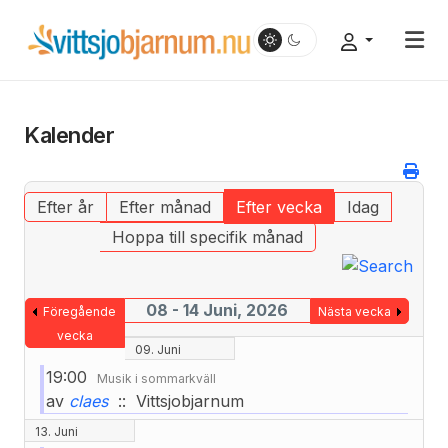
Kalender
Efter år
Efter månad
Efter vecka
Idag
Hoppa till specifik månad
08 - 14 Juni, 2026
Föregående
Nästa vecka
vecka
09. Juni
19:00
Musik i sommarkväll
av
claes
:: Vittsjobjarnum
13. Juni