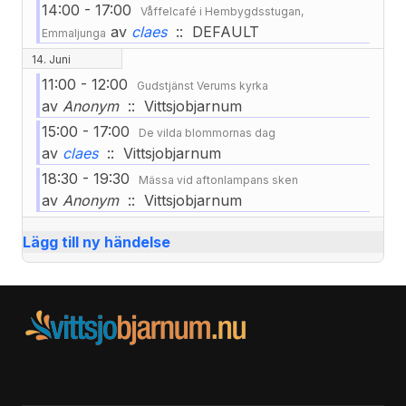
14:00 - 17:00
Våffelcafé i Hembygdsstugan,
av
claes
:: DEFAULT
Emmaljunga
14. Juni
11:00 - 12:00
Gudstjänst Verums kyrka
av
Anonym
:: Vittsjobjarnum
15:00 - 17:00
De vilda blommornas dag
av
claes
:: Vittsjobjarnum
18:30 - 19:30
Mässa vid aftonlampans sken
av
Anonym
:: Vittsjobjarnum
Lägg till ny händelse