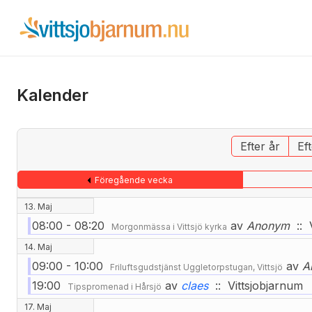
Kalender
Efter år
Ef
Föregående vecka
13. Maj
08:00 - 08:20
av
Anonym
:: V
Morgonmässa i Vittsjö kyrka
14. Maj
09:00 - 10:00
av
A
Friluftsgudstjänst Uggletorpstugan, Vittsjö
19:00
av
claes
:: Vittsjobjarnum
Tipspromenad i Hårsjö
17. Maj