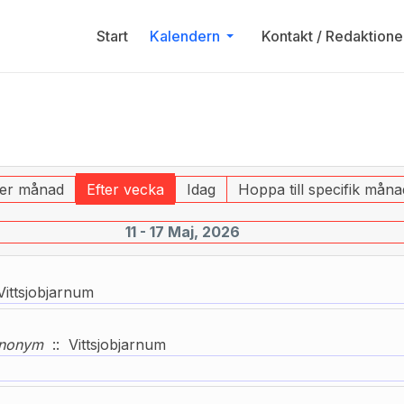
Start
Kalendern
Kontakt / Redaktione
ter månad
Efter vecka
Idag
Hoppa till specifik måna
11 - 17 Maj, 2026
ittsjobjarnum
nonym
:: Vittsjobjarnum