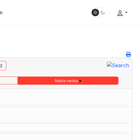
n
d
Nästa vecka