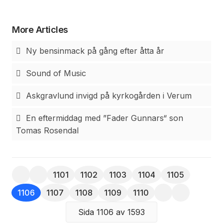
aggressivt jaga bort andra inkräktande hanar.
More Articles
Ny bensinmack på gång efter åtta år
Sound of Music
Askgravlund invigd på kyrkogården i Verum
En eftermiddag med ”Fader Gunnars“ son
Tomas Rosendal
1101
1102
1103
1104
1105
1106
1107
1108
1109
1110
Sida 1106 av 1593