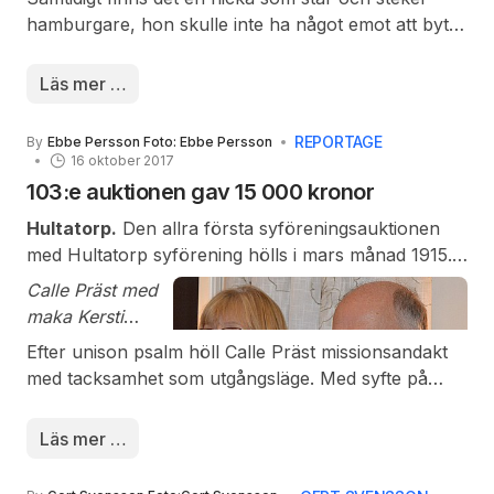
hamburgare, hon skulle inte ha något emot att byta
sin miljö. Burger Princess är en modern tolkning av
sagan ”Prinsessan på ärten”.
Läs mer …
REPORTAGE
By
Ebbe Persson Foto: Ebbe Persson
16 oktober 2017
103:e auktionen gav 15 000 kronor
Hultatorp.
Den allra första syföreningsauktionen
med Hultatorp syförening hölls i mars månad 1915.
Den senaste, den 103 auktionen hölls här om dagen.
Calle Präst med
På plats fanns även populäre Calle Präst som efter
maka Kersti
några år åter höll i klubban. Besökare kom långväga
deltog i sången.
Efter unison psalm höll Calle Präst missionsandakt
ifrån, de återvände till sin gamla skolsal där kateder
med tacksamhet som utgångsläge. Med syfte på
och orgel påminde om gången tid.
kommande auktion poängterade han att tacksamhet
var inte enbart att ta emot utan även givande.
Läs mer …