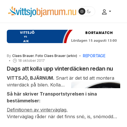
REPORTAGE
By
Claes Brauer. Foto Claes Brauer (arkiv)
18 oktober 2017
Dags att kolla upp vinterdäcken redan nu
VITTSJÖ, BJÄRNUM.
Snart är det tid att montera
vinterdäck på bilen.
Kolla
redan nu mönsterdjupen, kön
Så här skriver Transportstyrelsen i sina
vid verkstäderna brukar vara
bestämmelser:
lång då väl första snön
Definitionen av vinterväglag.
kommer. Mönsterdjupet för
Vinterväglag råder när det finns snö, is, snömodd
godkända vinterdäck ska
eller frost
på någon del av vägen.
Polisen avgör
om
vara minst 3 millimeter.