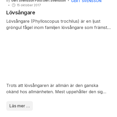
GERT SVENSSON
By
Gert Svensson Foto:Gert Svensson
15 oktober 2017
Lövsångare
Lövsångare (Phylloscopus trochilus) är en ljust
gröngul fågel inom familjen lövsångare som främst
observeras genom sin sång. Den är en långflyttare
och merparten övervintrar söder om Sahara.
Lövsångaren är tillsammans med bofinken Sveriges
vanligaste fågel och populationen har uppskattats
från 10 till 15 miljoner häckande par (1976).
Trots att lövsångaren är allmän är den ganska
okänd hos allmänheten. Mest uppehåller den sig
dold i vegetationen men visar sig ändå mer än
många andra sångare. I sitt revir har
Läs mer …
lövsångarhanen särskilda sångplatser, dit den
återvänder för att sjunga. I reviret kan hanen