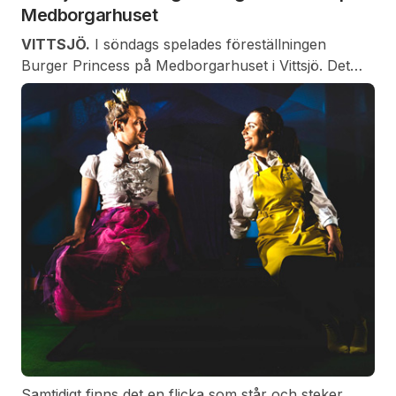
Medborgarhuset
VITTSJÖ.
I söndags spelades föreställningen
Burger Princess på Medborgarhuset i Vittsjö. Det
var en saga om att hitta en passande prinsessa.
Drottningen har mycket speciella krav och ingen
kandidat passar.
Samtidigt finns det en flicka som står och steker