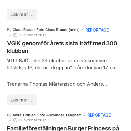
det råder vinterväglag på platsen där du befinner
dig.
Läs mer …
REPORTAGE
By
Claes Brauer. Foto Claes Brauer (arkiv)
17 oktober 2017
VGIK genomför årets sista träff med 300
klubben
VITTSJÖ.
Den 26 oktober är du välkommen
till Vittsjö IP, det är ”dropp in” från klockan 17 när
träningen börjar… -skriver man på VGIK hemsida.
Två fd. poliser,
Tränarna Thomas Mårtensson och Anders
Mårten o Göran,
Johansson uppdaterar om läget i truppen och
brukar i god tid hålla
någon av tjejerna kommer och pratar. Som vanligt
Läs mer …
grillen varm!
kommer 300-klubben att bjuda på grillad korv med
bröd. Det blir också kaffe med hembakade kakor.
REPORTAGE
By
Anita Tidblad. Foto Alexander Tengham
17 oktober 2017
Familjeföreställningen Burger Princess på