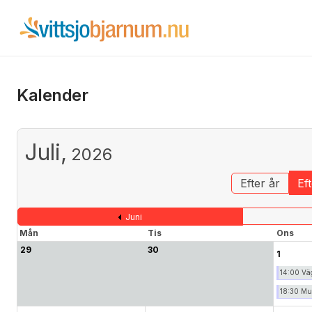
Kalender
Juli,
2026
Efter år
Ef
Juni
Mån
Tis
Ons
29
30
1
14:00 Väg
18:30 Mus