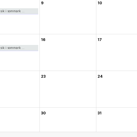
9
10
ik i sommark ...
16
17
ik i sommark ...
23
24
30
31