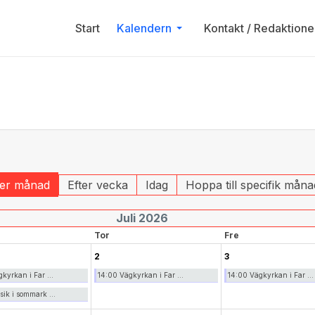
Start
Kalendern
Kontakt / Redaktione
ter månad
Efter vecka
Idag
Hoppa till specifik måna
Juli 2026
Tor
Fre
2
3
kyrkan i Far ...
14:00 Vägkyrkan i Far ...
14:00 Vägkyrkan i Far ...
ik i sommark ...